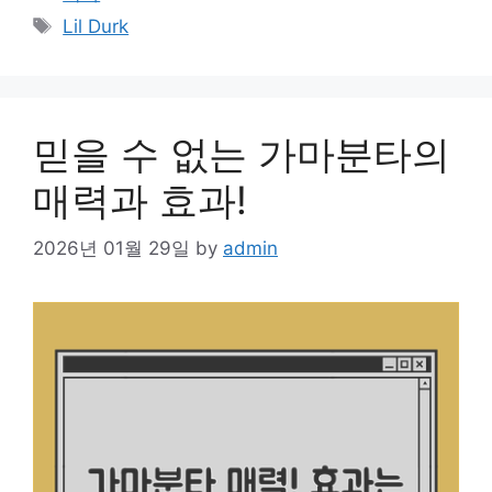
Tags
Lil Durk
믿을 수 없는 가마분타의
매력과 효과!
2026년 01월 29일
by
admin