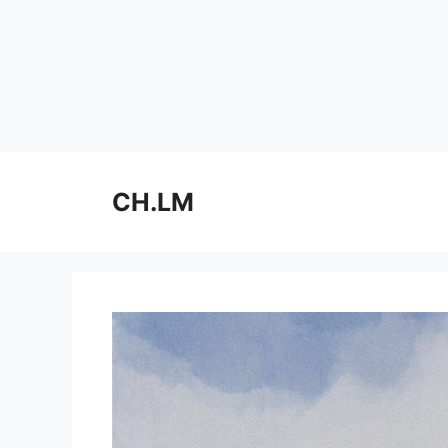
Skip
to
CH.LM
content